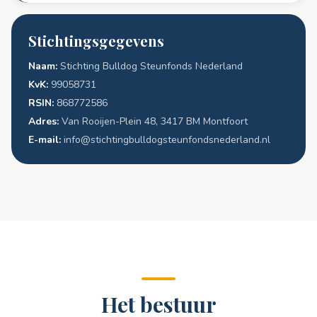
Stichtingsgegevens
Naam:
Stichting Bulldog Steunfonds Nederland
KvK:
99058731
RSIN:
868772586
Adres:
Van Rooijen-Plein 48, 3417 BM Montfoort
E-mail:
info@stichtingbulldogsteunfondsnederland.nl
Het bestuur