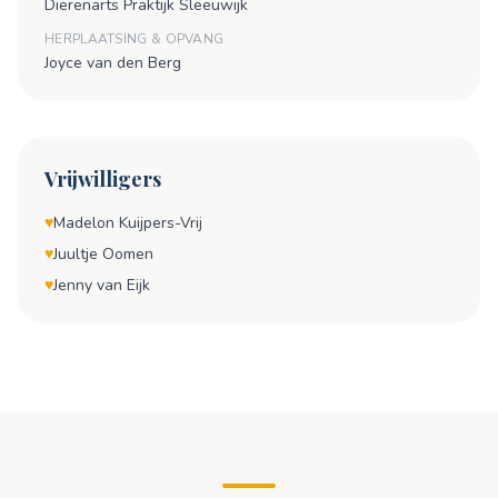
Dierenarts Praktijk Sleeuwijk
HERPLAATSING & OPVANG
Joyce van den Berg
Vrijwilligers
♥
Madelon Kuijpers-Vrij
♥
Juultje Oomen
♥
Jenny van Eijk