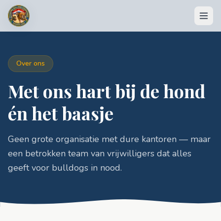
Over ons
Met ons hart bij de hond
én het baasje
DONEREN
💶 Doneer nu
Geen grote organisatie met dure kantoren — maar
een betrokken team van vrijwilligers dat alles
🏆 Acties & opbrengsten
geeft voor bulldogs in nood.
🛍️ Shop