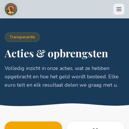
Transparantie
Acties & opbrengsten
Volledig inzicht in onze acties, wat ze hebben
DONEREN
opgebracht en hoe het geld wordt besteed. Elke
💶 Doneer nu
euro telt en elk resultaat delen we graag met u.
🏆 Acties & opbrengsten
🛍️ Shop