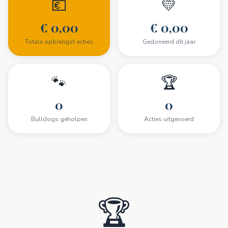
💶
💛
€ 0,00
€ 0,00
Totale opbrengst acties
Gedoneerd dit jaar
🐾
🏆
Doneer nu
0
0
Bulldogs geholpen
Acties uitgevoerd
🏆